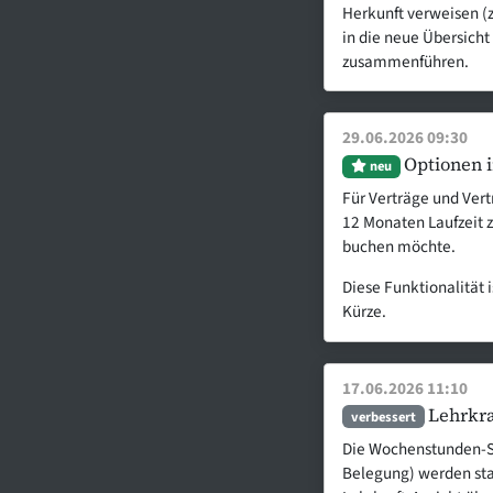
Herkunft verweisen (
in die neue Übersicht
zusammenführen.
29.06.2026 09:30
Optionen i
neu
Für Verträge und Ver
12 Monaten Laufzeit z
buchen möchte.
Diese Funktionalität 
Kürze.
17.06.2026 11:10
Lehrkra
verbessert
Die Wochenstunden-Sta
Belegung) werden s