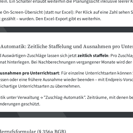
ein. Ein Schalter erlaubt weiterhin die Planungssicht inklusive leerer K
 On-Screen-Übersicht (statt nur Excel): Per Klick auf eine Zahl sehen S
gezählt – wurden. Den Excel-Export gibt es weiterhin.
Automatik: Zeitliche Staffelung und Ausnahmen pro Unter
 Auswärtigen-Zuschläge lassen sich jetzt
zeitlich staffeln
: Pro Zuschl
nat hinterlegen. Bei Nachberechnungen vergangener Monate wird der 
usnahmen pro Unterrichtsart
: Für einzelne Unterrichtsarten könne
assen oder eine frühere Ausnahme wieder beenden – mit Endpreis-Vorsc
eichartige Unterrichtsarten zu übernehmen.
atik unter Verwaltung → "Zuschlag-Automatik". Zeiträume, mit denen b
Änderungen geschützt.
derrufsformular (§ 356a BGB)